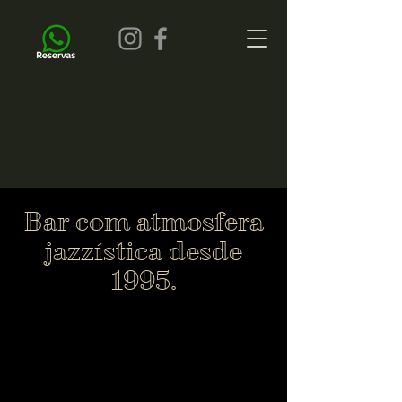
all of jazz bar de jazz musica ao vivo
Bar com atmosfera
jazzística desde
1995.