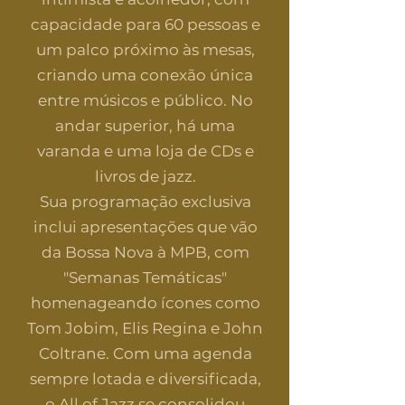
capacidade para 60 pessoas e
um palco próximo às mesas,
criando uma conexão única
entre músicos e público. No
andar superior, há uma
varanda e uma loja de CDs e
livros de jazz.
Sua programação exclusiva
inclui apresentações que vão
da Bossa Nova à MPB, com
"Semanas Temáticas"
homenageando ícones como
Tom Jobim, Elis Regina e John
Coltrane. Com uma agenda
sempre lotada e diversificada,
o All of Jazz se consolidou