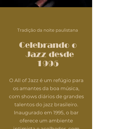
Tradição da noite paulistana
Celebrando o
Jazz desde
1995
O All of Jazz é um refúgio para
os amantes da boa música,
com shows diários de grandes
talentos do jazz brasileiro.
Inaugurado em 1995, o bar
oferece um ambiente
intimista e acolhedor, com