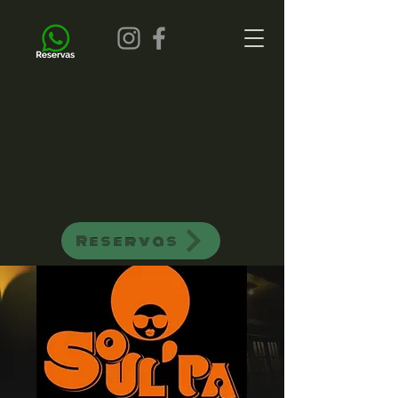
all of jazz bar de jazz musica ao vivo
Reservas