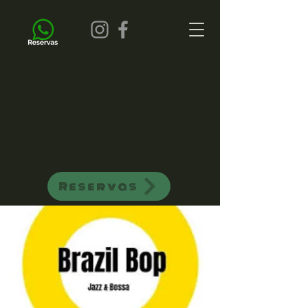
all of jazz bar de jazz musica ao vivo
Reservas