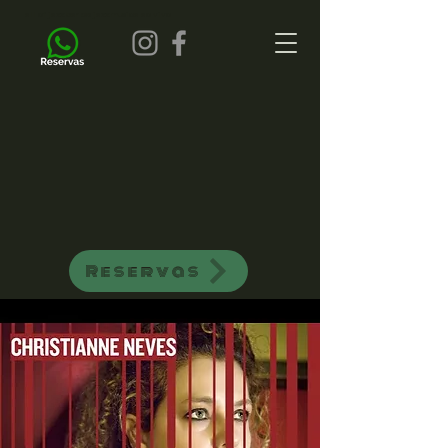
all of jazz bar de jazz musica ao vivo
Reservas