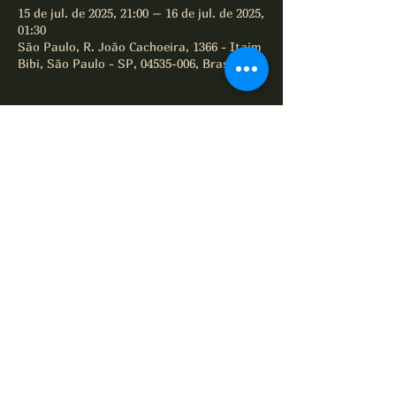
15 de jul. de 2025, 21:00 – 16 de jul. de 2025,
01:30
São Paulo, R. João Cachoeira, 1366 - Itaim
Bibi, São Paulo - SP, 04535-006, Brasil
Compartilhe este evento
All of Jazz desde 1995
Termos e Condições
Política de Privacidade
Política de Cookies
© 2025 por All of Jazz.