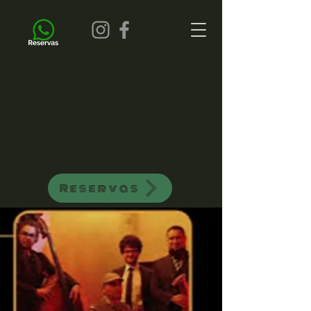
all of jazz bar de jazz musica ao vivo
Reservas