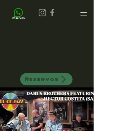
all of jazz bar de jazz musica ao vivo
Reservas