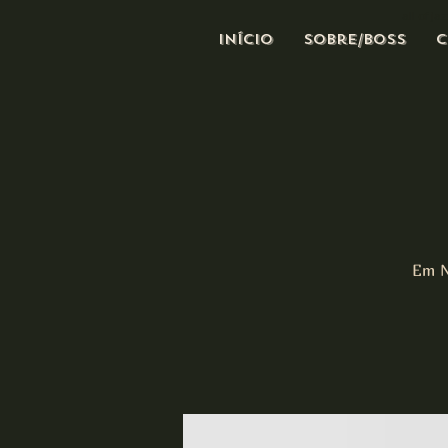
all of j
Início
Sobre/Boss
C
Em N