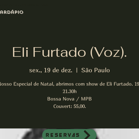
azz bar de jazz musica ao vivo
ardápio
Eli Furtado (Voz).
sex., 19 de dez.
  |  
São Paulo
osso Especial de Natal, abrimos com show de Eli Furtado. 19
21.30h
Bossa Nova / MPB
Couvert: 55,00.
Reservas