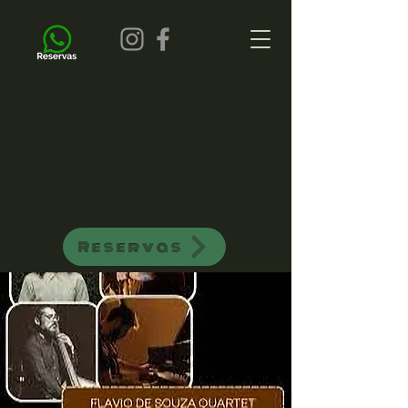
all of jazz bar de jazz musica ao vivo
Reservas