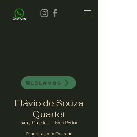
all of jazz bar de jazz musica ao vivo
Reservas
Flávio de Souza
Quartet
sáb., 11 de jul.
  |  
Bom Retiro
Tributo a John Coltrane.