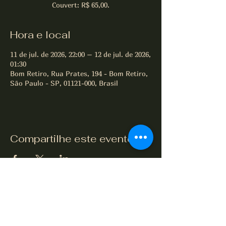
Couvert: R$ 65,00.
Hora e local
11 de jul. de 2026, 22:00 – 12 de jul. de 2026,
01:30
Bom Retiro, Rua Prates, 194 - Bom Retiro,
São Paulo - SP, 01121-000, Brasil
Compartilhe este evento
All of Jazz desde 1995
Termos e Condições
Política de Privacidade