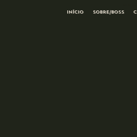
all of j
Início
Sobre/Boss
C