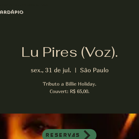
azz bar de jazz musica ao vivo
ardápio
Lu Pires (Voz).
sex., 31 de jul.
  |  
São Paulo
Tributo a Billie Holiday.
Couvert: R$ 65,00.
Reservas