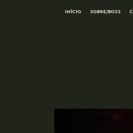
all of j
Início
Sobre/Boss
C