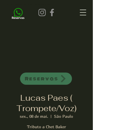
all of jazz bar de jazz musica ao vivo
Reservas
Lucas Paes (
Trompete/Voz)
sex., 08 de mai.
  |  
São Paulo
Tributo a Chet Baker