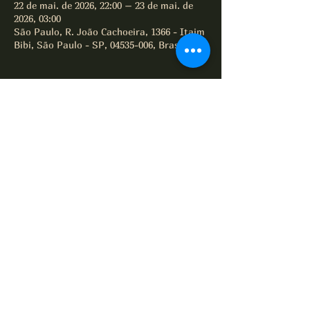
22 de mai. de 2026, 22:00 – 23 de mai. de
2026, 03:00
São Paulo, R. João Cachoeira, 1366 - Itaim
Bibi, São Paulo - SP, 04535-006, Brasil
Compartilhe este evento
All of Jazz desde 1995
Termos e Condições
Política de Privacidade
Política de Cookies
© 2025 por All of Jazz.