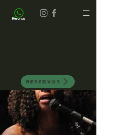
all of jazz bar de jazz musica ao vivo
Reservas