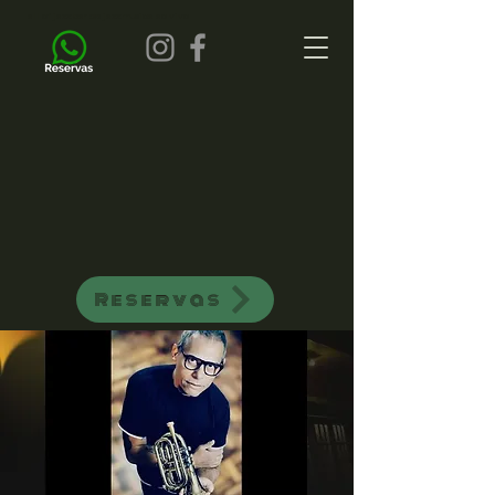
all of jazz bar de jazz musica ao vivo
Reservas