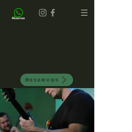
all of jazz bar de jazz musica ao vivo
Reservas