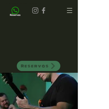
all of jazz bar de jazz musica ao vivo
Reservas