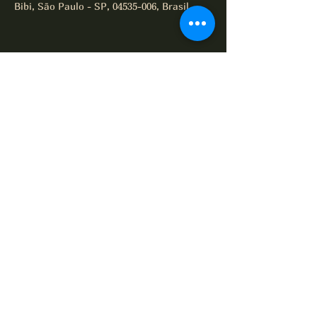
Bibi, São Paulo - SP, 04535-006, Brasil
Compartilhe este evento
All of Jazz desde 1995
Termos e Condições
Política de Privacidade
Política de Cookies
© 2025 por All of Jazz.
contato@allofjazzoficial.com.br
(11) 98765-4321