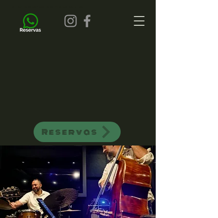
all of jazz bar de jazz musica ao vivo
Reservas