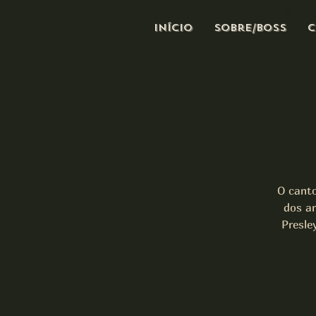
all of j
Início
Sobre/Boss
C
O cant
dos an
Presle