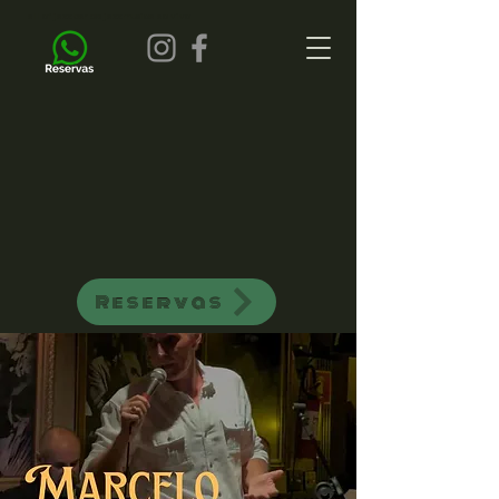
all of jazz bar de jazz musica ao vivo
Reservas