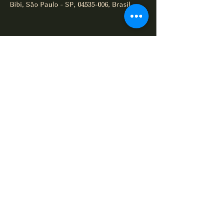
Bibi, São Paulo - SP, 04535-006, Brasil
Compartilhe este evento
All of Jazz desde 1995
Termos e Condições
Política de Privacidade
Política de Cookies
© 2025 por All of Jazz.
contato@allofjazzoficial.com.br
(11) 98765-4321