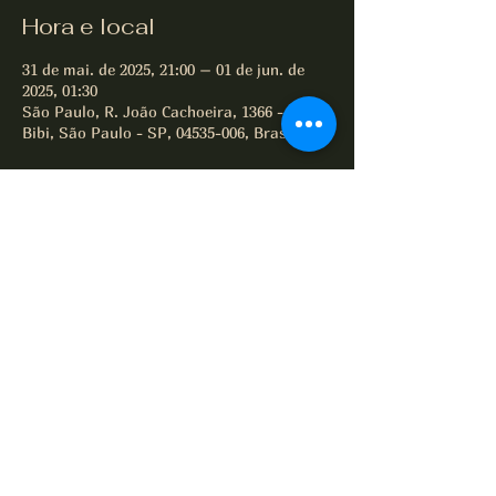
Hora e local
31 de mai. de 2025, 21:00 – 01 de jun. de
2025, 01:30
São Paulo, R. João Cachoeira, 1366 - Itaim
Bibi, São Paulo - SP, 04535-006, Brasil
Compartilhe este evento
All of Jazz desde 1995
Termos e Condições
Política de Privacidade
Política de Cookies
© 2025 por All of Jazz.