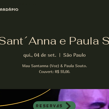
azz bar de jazz musica ao vivo
ardápio
Sant´Anna e Paula S
qui., 04 de set.
  |  
São Paulo
Mau Santanna (Voz) & Paula Souto.
Couvert: R$ 55,00.
Reservas