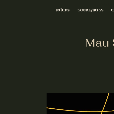
all of j
Início
Sobre/Boss
C
Mau 