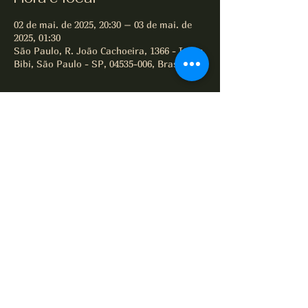
02 de mai. de 2025, 20:30 – 03 de mai. de
2025, 01:30
São Paulo, R. João Cachoeira, 1366 - Itaim
Bibi, São Paulo - SP, 04535-006, Brasil
Compartilhe este evento
All of Jazz desde 1995
Termos e Condições
Política de Privacidade
Política de Cookies
© 2025 por All of Jazz.