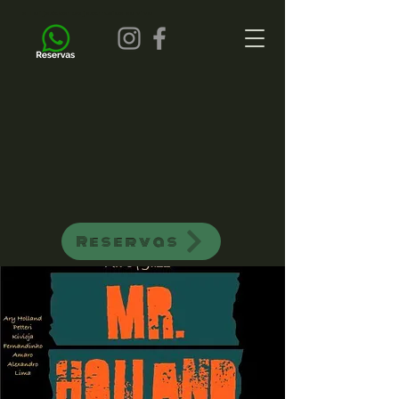
all of jazz bar de jazz musica ao vivo
Reservas