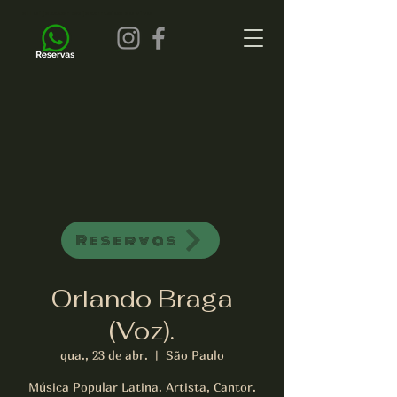
all of jazz bar de jazz musica ao vivo
Reservas
Orlando Braga
(Voz).
qua., 23 de abr.
  |  
São Paulo
Música Popular Latina. Artista, Cantor.