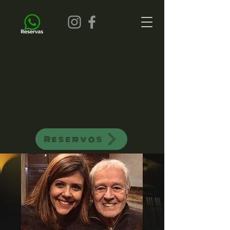
all of jazz bar de jazz musica ao vivo
Reservas