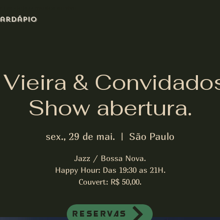
azz bar de jazz musica ao vivo
ardápio
 Vieira & Convidados 
Show abertura.
sex., 29 de mai.
  |  
São Paulo
Jazz / Bossa Nova.
Happy Hour: Das 19:30 as 21H.
Couvert: R$ 50,00.
Reservas