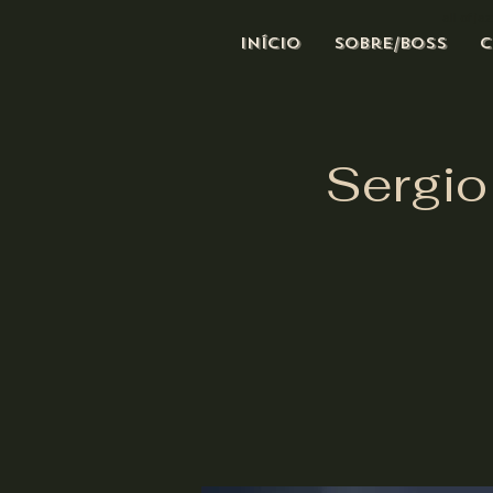
all of j
Início
Sobre/Boss
C
Sergio