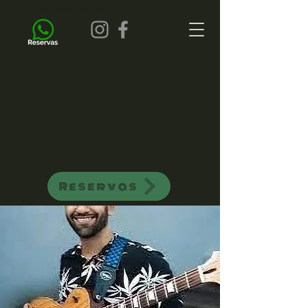
all of jazz bar de jazz musica ao vivo
Reservas