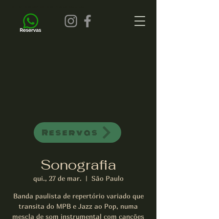
all of jazz bar de jazz musica ao vivo
Reservas
Sonografia
qui., 27 de mar.
  |  
São Paulo
Banda paulista de repertório variado que
transita do MPB e Jazz ao Pop, numa
mescla de som instrumental com canções