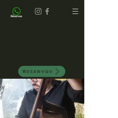
all of jazz bar de jazz musica ao vivo
Reservas