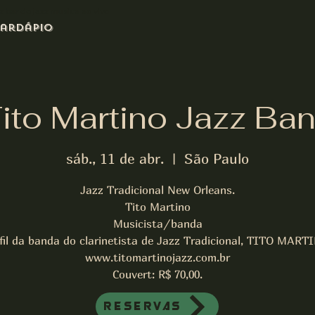
azz bar de jazz musica ao vivo
ardápio
ito Martino Jazz Ba
sáb., 11 de abr.
  |  
São Paulo
Jazz Tradicional New Orleans.
Tito Martino
Musicista/banda
fil da banda do clarinetista de Jazz Tradicional, TITO MART
www.titomartinojazz.com.br
Couvert: R$ 70,00.
Reservas