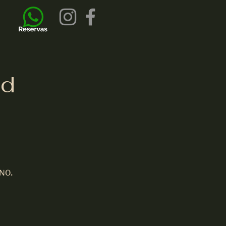
nd
INO.