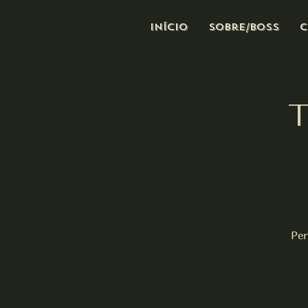
all of j
Início
Sobre/Boss
C
T
Per