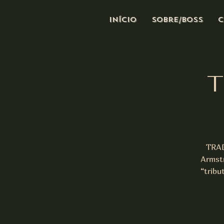
all of j
Início
Sobre/Boss
C
T
TRAD
Armst
“tribu