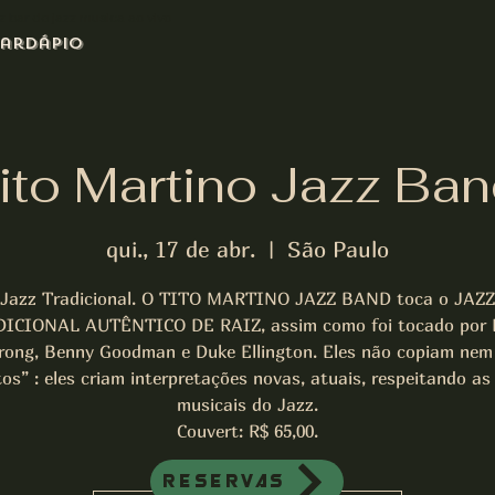
azz bar de jazz musica ao vivo
ardápio
ito Martino Jazz Ban
qui., 17 de abr.
  |  
São Paulo
Jazz Tradicional. O TITO MARTINO JAZZ BAND toca o JAZZ
ICIONAL AUTÊNTICO DE RAIZ, assim como foi tocado por 
rong, Benny Goodman e Duke Ellington. Eles não copiam nem
tos” : eles criam interpretações novas, atuais, respeitando as
musicais do Jazz.
Couvert: R$ 65,00.
Reservas