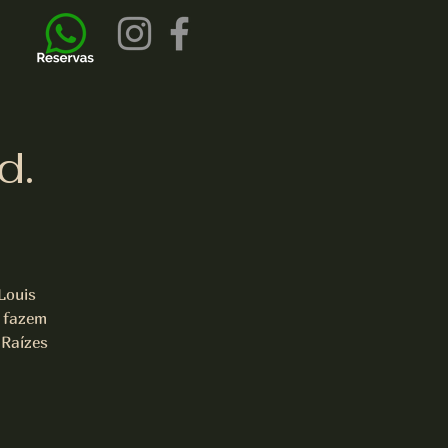
d.
Louis
 fazem
 Raízes