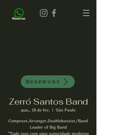
all of jazz bar de jazz musica ao vivo
Reservas
Zerró Santos Band
qua., 19 de fev.
  |  
São Paulo
Composer,Arranger,Doublebassist/Band
Leader of Big Band
"Tudo isso com uma sonoridade moderna