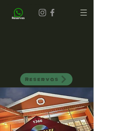
all of jazz bar de jazz musica ao vivo
Reservas